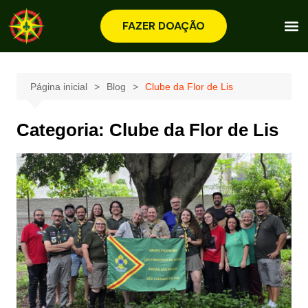
FAZER DOAÇÃO
Página inicial
Blog
Clube da Flor de Lis
Categoria:
Clube da Flor de Lis