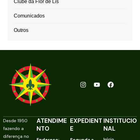
Clube da Flor de Lis
Comunicados
Outros
ATENDIME
EXPEDIENT
INSTITUCIO
Desde 1950
NTO
E
NAL
fazendo a
diferença no
Endereço:
Segunda a
Início