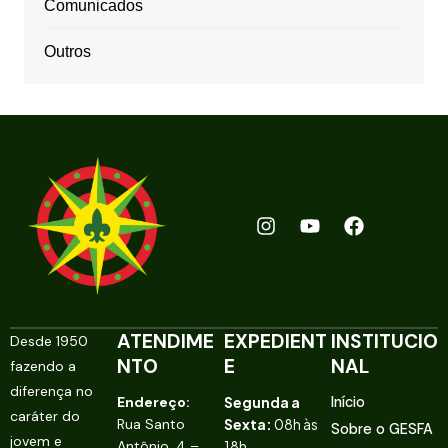
Comunicados
Outros
ATENDIME
EXPEDIENT
INSTITUCIO
Desde 1950
NTO
E
NAL
fazendo a
diferença no
Endereço:
Segunda a
Início
caráter do
Rua Santo
Sexta:
08h às
Sobre o GESFA
jovem e
Antônio, 4 –
18h