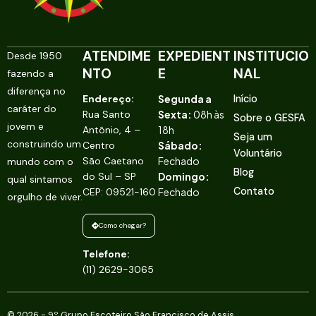
ATENDIME
EXPEDIENT
INSTITUCIO
Desde 1950
NTO
E
NAL
fazendo a
diferença no
Endereço:
Segunda a
Início
caráter do
Rua Santo
Sexta:
08h às
Sobre o GESFA
jovem e
Antônio, 4 –
18h
Seja um
construindo um
Centro
Sábado:
Voluntário
São Caetano
Fechado
mundo com o
Blog
do Sul – SP
Domingo:
qual sintamos
Contato
CEP: 09521-160
Fechado
orgulho de viver.
Como chegar?
Telefone:
(11) 2629-3065
© 2026 - 9º Grupo Escoteiro São Francisco de Assis