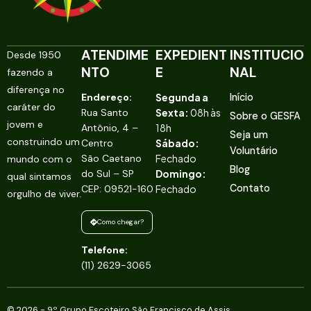
ATENDIME
EXPEDIENT
INSTITUCIO
Desde 1950
NTO
E
NAL
fazendo a
diferença no
Endereço:
Segunda a
Início
caráter do
Rua Santo
Sexta:
08h às
Sobre o GESFA
jovem e
Antônio, 4 –
18h
Seja um
construindo um
Centro
Sábado:
Voluntário
São Caetano
Fechado
mundo com o
Blog
do Sul – SP
Domingo:
qual sintamos
Contato
CEP: 09521-160
Fechado
orgulho de viver.
Como chegar?
Telefone:
(11) 2629-3065
© 2026 - 9º Grupo Escoteiro São Francisco de Assis